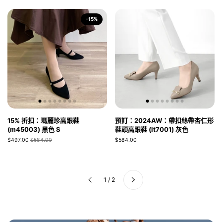
-15%
15% 折扣：瑪麗珍高跟鞋
預訂：2024AW：帶扣絲帶杏仁形
(m45003) 黑色 S
鞋頭高跟鞋 (lt7001) 灰色
$497.00
$584.00
$584.00
下一步
1 / 2
上一步