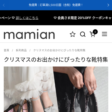
跳至內容
免運費：訂單滿5,500日圓（含稅）免運費！
♡
詳しくはこちら
♡ 会員さま限定 20%OFF クーポンキャンペーン
0
開啟購物車
開啟
首頁
/
系列商品
/
クリスマスのお出かけにぴったりな靴特集
クリスマスのお出かけにぴったりな靴特集