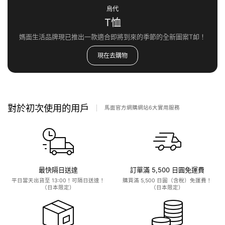
烏代
T恤
媽面生活品牌現已推出一款適合即將到來的季節的全新圖案T卹！
現在去購物
對於初次使用的用戶
馬面官方網購網站6大實用服務
最快隔日送達
訂單滿 5,500 日圓免運費
平日當天出貨至 13:00！可隔日送達！
購買滿 5,500 日圓（含稅）免運費！
（日本限定）
（日本限定）